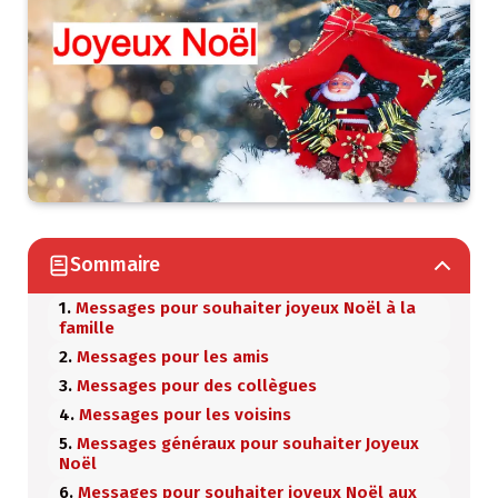
Sommaire
Messages pour souhaiter joyeux Noël à la
famille
Messages pour les amis
Messages pour des collègues
Messages pour les voisins
Messages généraux pour souhaiter Joyeux
Noël
Messages pour souhaiter joyeux Noël aux