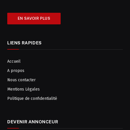
EN SAVOIR PLUS
LIENS RAPIDES
Accueil
A propos
Nous contacter
Mentions Légales
Politique de confidentialité
DEVENIR ANNONCEUR