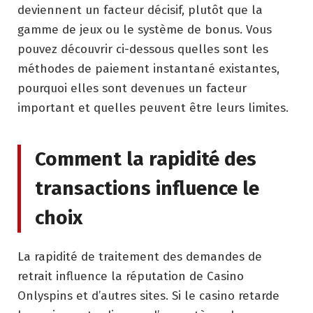
deviennent un facteur décisif, plutôt que la
gamme de jeux ou le système de bonus. Vous
pouvez découvrir ci-dessous quelles sont les
méthodes de paiement instantané existantes,
pourquoi elles sont devenues un facteur
important et quelles peuvent être leurs limites.
Comment la rapidité des
transactions influence le
choix
La rapidité de traitement des demandes de
retrait influence la réputation de Casino
Onlyspins et d’autres sites. Si le casino retarde