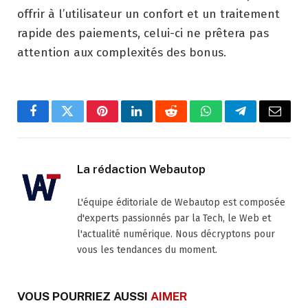
offrir à l’utilisateur un confort et un traitement
rapide des paiements, celui-ci ne prêtera pas
attention aux complexités des bonus.
Facebook
Twitter
Pinterest
LinkedIn
Reddit
WhatsApp
Telegram
Email
La rédaction Webautop
L'équipe éditoriale de Webautop est composée
d'experts passionnés par la Tech, le Web et
l'actualité numérique. Nous décryptons pour
vous les tendances du moment.
VOUS POURRIEZ AUSSI
AIMER