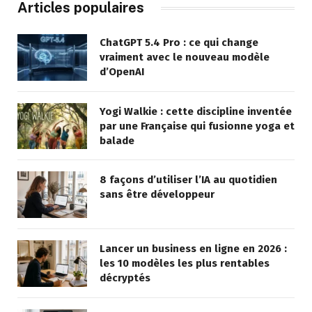
Articles populaires
ChatGPT 5.4 Pro : ce qui change
vraiment avec le nouveau modèle
d’OpenAI
Yogi Walkie : cette discipline inventée
par une Française qui fusionne yoga et
balade
8 façons d’utiliser l’IA au quotidien
sans être développeur
Lancer un business en ligne en 2026 :
les 10 modèles les plus rentables
décryptés