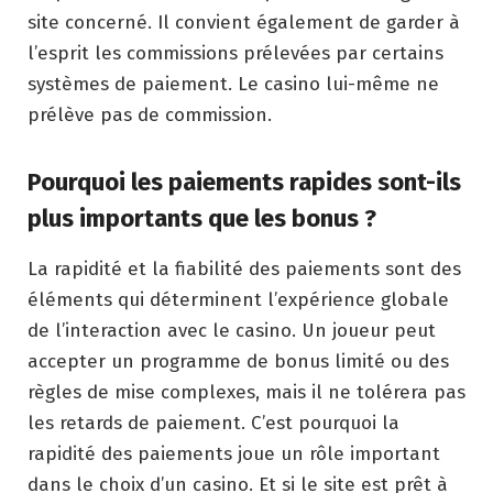
site concerné. Il convient également de garder à
l’esprit les commissions prélevées par certains
systèmes de paiement. Le casino lui-même ne
prélève pas de commission.
Pourquoi les paiements rapides sont-ils
plus importants que les bonus ?
La rapidité et la fiabilité des paiements sont des
éléments qui déterminent l’expérience globale
de l’interaction avec le casino. Un joueur peut
accepter un programme de bonus limité ou des
règles de mise complexes, mais il ne tolérera pas
les retards de paiement. C’est pourquoi la
rapidité des paiements joue un rôle important
dans le choix d’un casino. Et si le site est prêt à