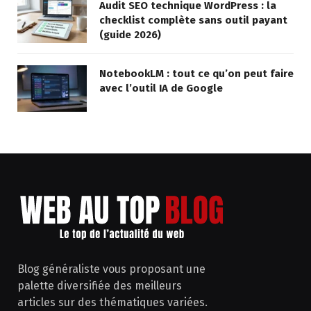
Audit SEO technique WordPress : la
checklist complète sans outil payant
(guide 2026)
NotebookLM : tout ce qu’on peut faire
avec l’outil IA de Google
Blog généraliste vous proposant une
palette diversifiée des meilleurs
articles sur des thématiques variées.