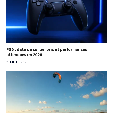
PS6 : date de sortie, prix et performances
attendues en 2026
2 JUILLET 2026