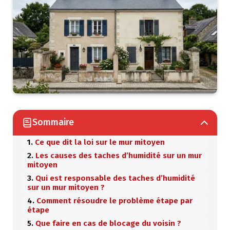
Sommaire
Ce que dit la loi sur le mur mitoyen
Les causes des taches d’humidité sur un mur
mitoyen
Qui est responsable des taches d’humidité
sur un mur mitoyen ?
Comment résoudre le problème étape par
étape
Que faire en cas de blocage du voisin ?