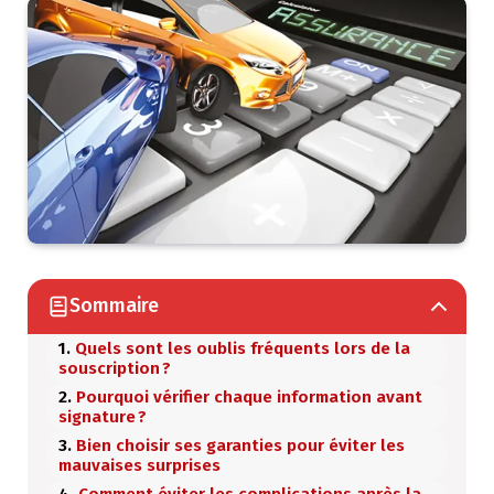
Sommaire
Quels sont les oublis fréquents lors de la
souscription ?
Pourquoi vérifier chaque information avant
signature ?
Bien choisir ses garanties pour éviter les
mauvaises surprises
Comment éviter les complications après la