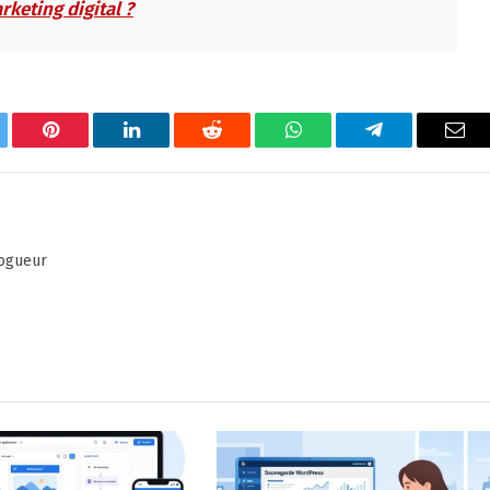
rketing digital ?
tter
Pinterest
LinkedIn
Reddit
WhatsApp
Telegram
Ema
logueur