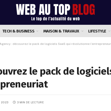
TECH & BUSINESS
MAISON & TRAVAUX
LIFESTYLE
 Agency : découvrez le pack de logiciels SaaS qui révolutionne l’entrepreneur
ouvrez le pack de logiciel
epreneuriat
T 2023
3 MIN DE LECTURE