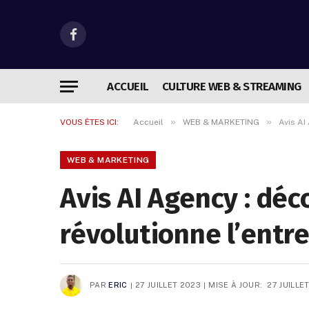
Facebook
ACCUEIL
CULTURE WEB & STREAMING
»
»
VOUS ÊTES ICI:
Accueil
WEB & MARKETING
Avis AI
WEB & MARKETING
Avis AI Agency : déc
révolutionne l’entr
PAR
ERIC
27 JUILLET 2023
MISE À JOUR:
27 JUILLE