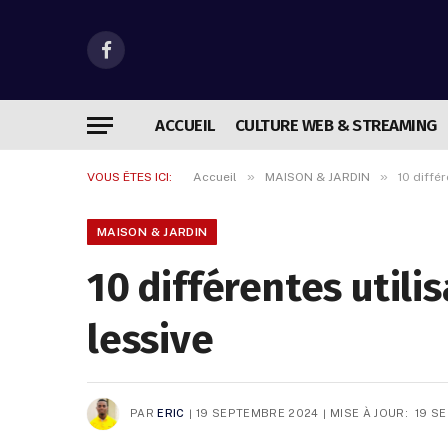
Facebook
ACCUEIL
CULTURE WEB & STREAMING
»
»
VOUS ÊTES ICI:
Accueil
MAISON & JARDIN
10 diffé
MAISON & JARDIN
10 différentes utili
lessive
PAR
ERIC
19 SEPTEMBRE 2024
MISE À JOUR:
19 S