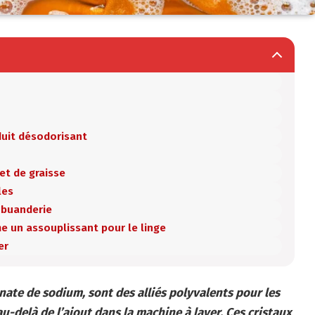
uit désodorisant
et de graisse
les
 buanderie
 un assouplissant pour le linge
ver
nate de sodium, sont des alliés polyvalents pour les
au-delà de l’ajout dans la machine à laver. Ces cristaux