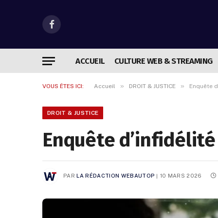
Facebook
ACCUEIL
CULTURE WEB & STREAMING
»
»
VOUS ÊTES ICI:
Accueil
DROIT & JUSTICE
Enquête d
DROIT & JUSTICE
Enquête d’infidélit
PAR
LA RÉDACTION WEBAUTOP
10 MARS 2026