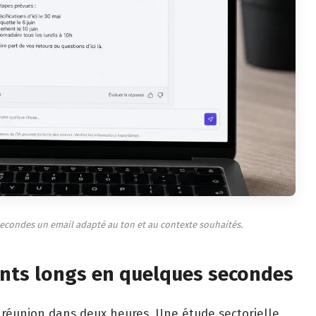
econdes un email adapté au ton et au contexte souhaités.
nts longs en quelques secondes
 réunion dans deux heures. Une étude sectorielle