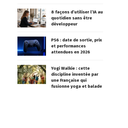
8 façons d’utiliser l’IA au
quotidien sans être
développeur
PS6 : date de sortie, prix
et performances
attendues en 2026
Yogi Walkie : cette
discipline inventée par
une Française qui
fusionne yoga et balade