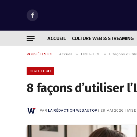
Facebook
ACCUEIL
CULTURE WEB & STREAMING
»
»
VOUS ÊTES ICI:
Accueil
HIGH-TECH
8 façons d’util
HIGH-TECH
8 façons d’utiliser 
PAR
LA RÉDACTION WEBAUTOP
29 MAI 2026
MISE