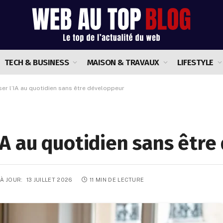
TECH & BUSINESS
MAISON & TRAVAUX
LIFESTYLE
iser l’IA au quotidien sans être développeur
l’IA au quotidien sans êtr
 À JOUR:
13 JUILLET 2026
11 MIN DE LECTURE