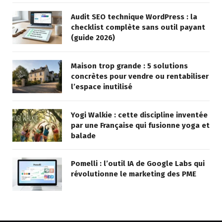
Audit SEO technique WordPress : la
checklist complète sans outil payant
(guide 2026)
Maison trop grande : 5 solutions
concrètes pour vendre ou rentabiliser
l’espace inutilisé
Yogi Walkie : cette discipline inventée
par une Française qui fusionne yoga et
balade
Pomelli : l’outil IA de Google Labs qui
révolutionne le marketing des PME