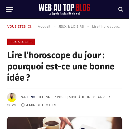
»
»
VOUS ÊTES ICI:
Accueil
JEUX & LOISIRS
Lire l’horoscope du jour : pourquoi est-ce une bonne idée ?
JEUX & LOISIRS
Lire l’horoscope du jour :
pourquoi est-ce une bonne
idée ?
PAR
ERIC
11 FÉVRIER 2023
MISE À JOUR:
3 JANVIER
2026
4 MIN DE LECTURE