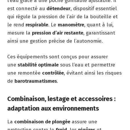
l’eau grâce à une poche gonflable ajustable. Il
est connecté au
détendeur
, dispositif essentiel
qui régule la pression de l’air de la bouteille et
le rend
respirable
. Le
manomètre
, quant à lui,
mesure la
pression d’air restante
, garantissant
ainsi une gestion précise de l’autonomie.
Ces équipements sont conçus pour assurer
une
stabilité optimale
sous l’eau et permettre
une remontée
contrôlée
, évitant ainsi les risques
de
barotraumatismes
.
Combinaison, lestage et accessoires :
adaptation aux environnements
La
combinaison de plongée
assure une
protection contre le
froid
, les
piqûres
et