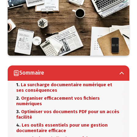
Sommaire
La surcharge documentaire numérique et
ses conséquences
Organiser efficacement vos fichiers
numériques
Optimiser vos documents PDF pour un accès
facilité
Les outils essentiels pour une gestion
documentaire efficace