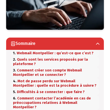
Sommaire
Webmail Montpellier : qu’est-ce que c’est ?
Quels sont les services proposés par la
plateforme ?
Comment créer son compte Webmail
Montpellier et se connecter ?
Mot de passe perdu sur Webmail
Montpellier : quelle est la procédure à suivre ?
Difficultés à se connecter : que faire ?
Comment contacter l’académie en cas de
préoccupations relatives à Webmail
Montpellier ?