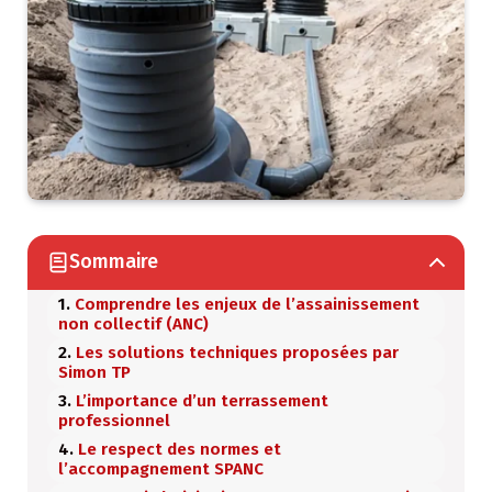
Sommaire
Comprendre les enjeux de l’assainissement
non collectif (ANC)
Les solutions techniques proposées par
Simon TP
L’importance d’un terrassement
professionnel
Le respect des normes et
l’accompagnement SPANC