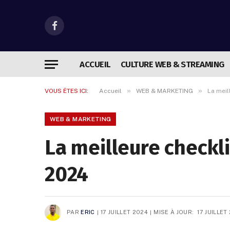
Facebook
ACCUEIL
CULTURE WEB & STREAMING
»
»
VOUS ÊTES ICI:
Accueil
WEB & MARKETING
La meil
WEB & MARKETING
La meilleure checkl
2024
PAR
ERIC
17 JUILLET 2024
MISE À JOUR:
17 JUILLET