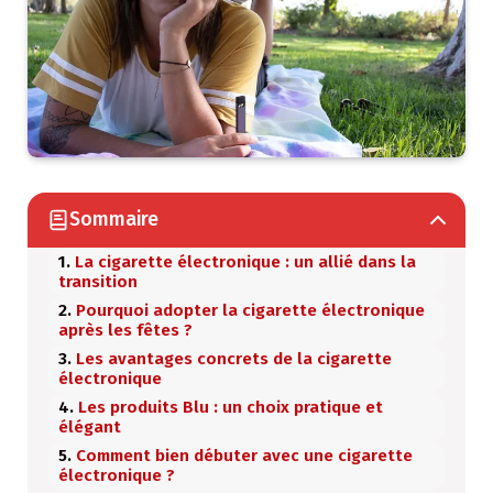
Sommaire
La cigarette électronique : un allié dans la
transition
Pourquoi adopter la cigarette électronique
après les fêtes ?
Les avantages concrets de la cigarette
électronique
Les produits Blu : un choix pratique et
élégant
Comment bien débuter avec une cigarette
électronique ?