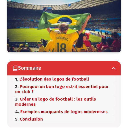
Sommaire
L’évolution des logos de football
Pourquoi un bon logo est-il essentiel pour
un club ?
Créer un logo de football : les outils
modernes
Exemples marquants de logos modernisés
Conclusion