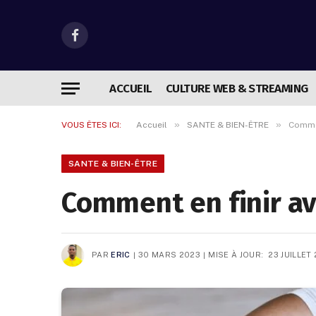
Facebook
ACCUEIL
CULTURE WEB & STREAMING
»
»
VOUS ÊTES ICI:
Accueil
SANTE & BIEN-ÊTRE
Commen
SANTE & BIEN-ÊTRE
Comment en finir av
PAR
ERIC
30 MARS 2023
MISE À JOUR:
23 JUILLET