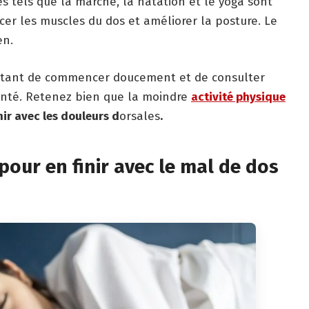
es tels que la marche, la natation et le yoga sont
er les muscles du dos et améliorer la posture. Le
en.
portant de commencer doucement et de consulter
anté. Retenez bien que la moindre
a
ctivité physique
nir avec les douleurs d
orsales
.
our en finir avec le mal de dos