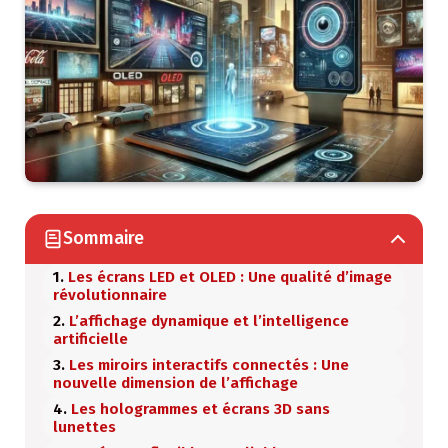
Sommaire
Les écrans LED et OLED : Une qualité d’image
révolutionnaire
L’affichage dynamique et l’intelligence
artificielle
Les miroirs interactifs connectés : Une
nouvelle dimension de l’affichage
Les hologrammes et écrans 3D sans
lunettes