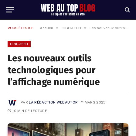
»
»
VOUS ÊTES ICI:
Accueil
HIGH-TECH
Les nouveaux outils technologiques pour l’affichage numérique
HIGH-TECH
Les nouveaux outils
technologiques pour
l’affichage numérique
PAR
LA RÉDACTION WEBAUTOP
11 MARS 2025
10 MIN DE LECTURE