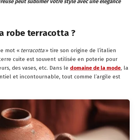
ureuse peut sublimer votre style avec une élégance
la robe terracotta ?
le mot «
terracotta
» tire son origine de l’italien
 terre cuite est souvent utilisée en poterie pour
eurs, des vases, etc. Dans le
domaine de la mode
, la
tiel et incontournable, tout comme l’argile est