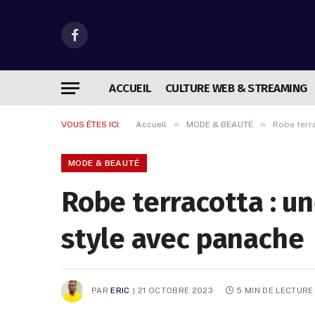
Facebook
ACCUEIL
CULTURE WEB & STREAMING
»
»
VOUS ÊTES ICI:
Accueil
MODE & BEAUTÉ
Robe terra
MODE & BEAUTÉ
Robe terracotta : u
style avec panache
PAR
ERIC
21 OCTOBRE 2023
5 MIN DE LECTURE