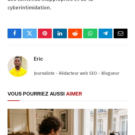
cyberintimidation.
Facebook
Twitter
Pinterest
LinkedIn
Reddit
WhatsApp
Telegram
Email
Eric
Journaliste - Rédacteur web SEO - Blogueur
VOUS POURRIEZ AUSSI
AIMER