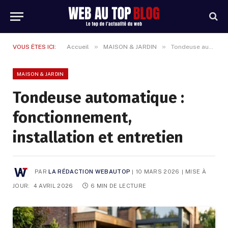
»
»
VOUS ÊTES ICI:
Accueil
MAISON & JARDIN
Tondeuse automatique : fonctionnement, installation et entretien
MAISON & JARDIN
Tondeuse automatique :
fonctionnement,
installation et entretien
PAR
LA RÉDACTION WEBAUTOP
10 MARS 2026
MISE À
JOUR:
4 AVRIL 2026
6 MIN DE LECTURE