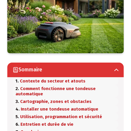
Sommaire
Contexte du secteur et atouts
Comment fonctionne une tondeuse
automatique
Cartographie, zones et obstacles
Installer une tondeuse automatique
Utilisation, programmation et sécurité
Entretien et durée de vie